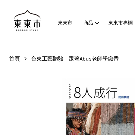
東東市
商品
東東市專欄
›
首頁
台東工藝體驗— 跟著Abus老師學織帶