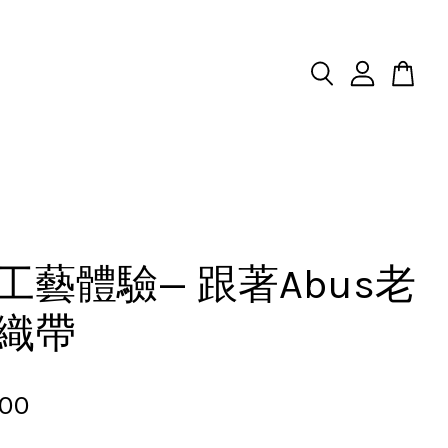
工藝體驗— 跟著Abus老
織帶
200