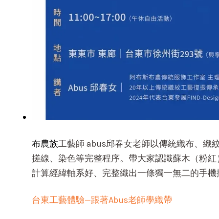
布農族
工藝師 abus邱春女老師以傳統織布、
搓線、染色等完整程序。帶大家認識蘇木（粉紅
計算經緯軸系好、完整織出一條獨一無二的手機揹
台東工藝體驗—跟著Abus老師學織帶