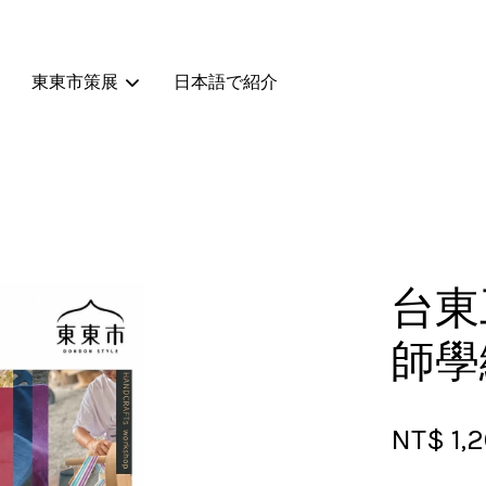
東東市策展
日本語で紹介
您的購物車目前還是空的。
繼續購物
台東
師學
NT$ 1,