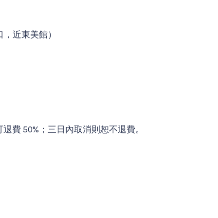
口，近東美館）
退費 50%；三日內取消則恕不退費。