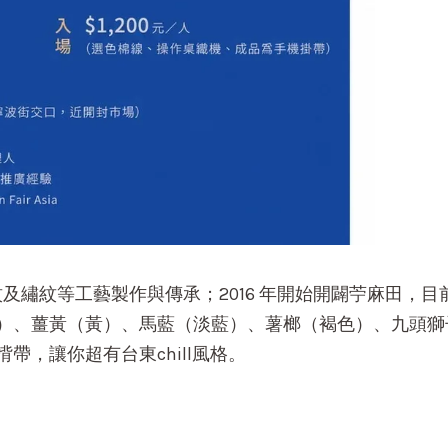
織紋及繡紋等工藝製作與傳承；2016 年開始開闢苧麻田
）、薑黃（黃）、馬藍（淡藍）、薯榔（褐色）、九頭獅
帶，讓你超有台東chill風格。