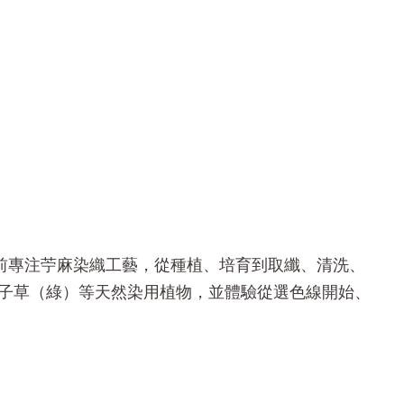
，目前專注苧麻染織工藝，從種植、培育到取纖、清洗、
子草（綠）等天然染用植物，並體驗從選色線開始、