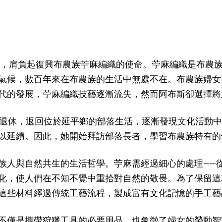
藝師，肩負起復興布農族苧麻編織的使命。苧麻編織是布農
氣候，數百年來在布農族的生活中無處不在。布農族婦女
代的發展，苧麻編織技藝逐漸流失，然而阿布斯卻選擇將
醫院退休，返回位於延平鄉的部落生活，逐漸發現文化活動
以延續。因此，她開始拜訪部落長者，學習布農族特有的
族人與自然共生的生活哲學。苧麻需經過細心的處理——
化，使人們在不知不覺中重拾對自然的敬畏。為了保留這項
這些材料經過傳統工藝流程，製成富有文化記憶的手工藝
不僅是攜帶狩獵工具的必要用品，也象徵了婦女的勞動智