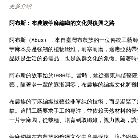
更多介紹
阿布斯：布農族苧麻編織的文化與復興之路
阿布斯（Abus），來自臺灣布農族的一位傳統工
苧麻本身是強韌的植物纖維，耐寒耐磨，適應亞熱帶
品既是生活的必需品，也是族群文化的象徵。隨著時
阿布斯的故事始於1996年。當時，她從臺東馬偕
藝，隨著老一輩的逐漸凋零，布農族的編織文化將難
布農族的苧麻編織技藝並非單純的技術，而是凝聚了
缺。這門工藝要求手工的專注，並依賴天然材料的變
一片苧麻園，從栽種、培育到取纖維，親力親為，讓
苧麻網袋在布農族的狩獵文化中意義深遠，這些網袋