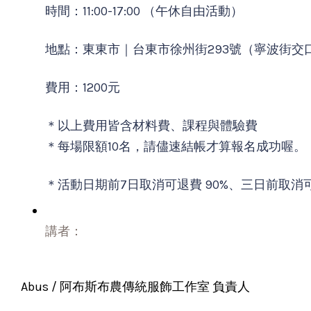
時間：
11:00-17:00 （午休自由活動）
地點：東東市｜台東市徐州街293號（寧波街交
費用：1200元
＊以上費用皆含材料費、課程與體驗費
＊每場限額10名，請儘速結帳才算報名成功喔。
＊活動日期前7日取消
可退費 90%、
三日前取消可
講者：
Abus / 阿布斯布農傳統服飾工作室 負責人