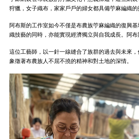
狩獵，女子織布，家家戶戶的婦女都具備苧麻編織的
阿布斯的工作室如今不僅是布農族苧麻編織的復興基
織技藝的同時，亦能實現經濟獨立與自我成長。阿布
這位工藝師，以一針一線縫合了族群的過去與未來，
象徵著布農族人不屈不撓的精神和對土地的深情。