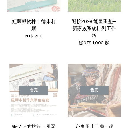
紅藜穀物棒｜德朱利
迎接2026 能量重整—
斯
新家族系統排列工作
坊
NT$ 200
從
NT$ 1,000
起
售完
售完
筆尖上的旅行－風琴
台東風土工藝—跟