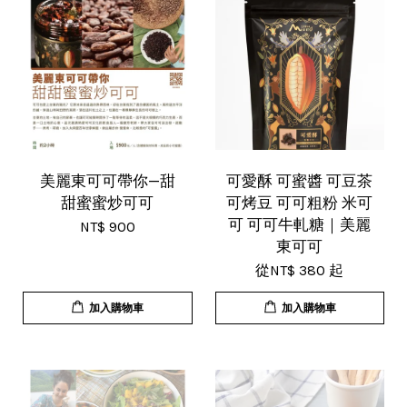
美麗東可可帶你—甜
可愛酥 可蜜醬 可豆茶
甜蜜蜜炒可可
可烤豆 可可粗粉 米可
可 可可牛軋糖｜美麗
NT$ 900
東可可
從
NT$ 380
起
加入購物車
加入購物車