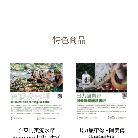
特色商品
台東阿美流水席
出力釀帶你 - 阿美傳
premium | 浮定生活
統釀酒體驗