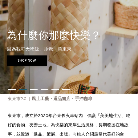
為什麼你那麼快樂？
生活鬆一點
因為我每天吃飯、睡覺、買東東
生活鬆一點
SHOP NOW
來瞧瞧
東東市2.0 ｜
風土工藝・選品書店・手沖咖啡
東東市，成立於2020年台東舊火車站內，倡議「美美地生活、吃
好的食物、友善土地」為快樂的東岸生活風格，長期發掘在地故
事，並透過「選品、策展、出版」向旅人介紹最當代美好的台