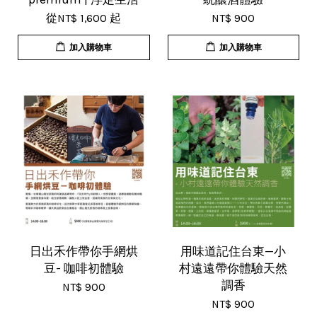
從
NT$ 1,600
起
NT$ 900
加入購物車
加入購物車
日出禾作帶你手網烘
用味道記住台東—小
豆- 咖啡初體驗
村遠遠帶你體驗天然
調香
NT$ 900
NT$ 900