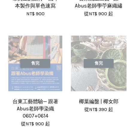
本製作與單色速寫
Abus老師學苧麻織繡
NT$ 900
從
NT$ 900
起
售完
售完
台東工藝體驗— 跟著
椰葉編盤 | 椰女郎
Abus老師學染織
從
NT$ 390
起
0607+0614
從
NT$ 900
起