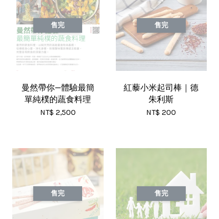
售完
售完
曼然帶你—體驗最簡
紅藜小米起司棒｜德
單純樸的蔬食料理
朱利斯
NT$ 2,500
NT$ 200
售完
售完