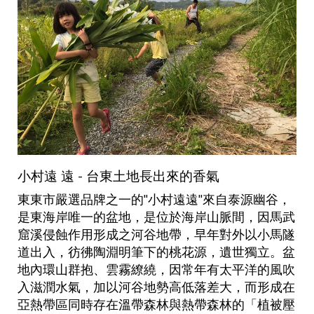
小村遠 遠 - 台東土地長出來的香氣
東東市嚴選品牌之一的"小村遠遠"來自泰源幽谷，
是東海岸唯一的盆地，是位於海岸山脈間，因馬武
窟溪侵蝕作用形成之河谷地帶，早年對外以小馬隧
道出入，彷彿陶淵明筆下的桃花源，遺世獨立。盆
地內環山群抱、雲霧繚繞，因常年有太平洋的風吹
入滋潤水氣，加以河谷地勢高低落差大，而形成在
亞熱帶區同時存在溫帶森林與熱帶森林的「植被壓