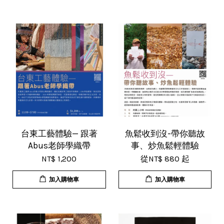
台東工藝體驗— 跟著
魚鬆收到沒-帶你聽故
Abus老師學織帶
事、炒魚鬆輕體驗
NT$ 1,200
從
NT$ 880
起
加入購物車
加入購物車