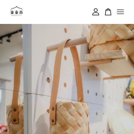
您的購物車目前還是空的。
繼續購物
風土工藝・選品書店・手
沖咖啡
東東市南苑
給自己一點呼吸
坐下來｜歇一下
東東市2.0
跟綠意生活在一起
給自己一點呼吸
It's All About Taitung Life Style
體驗各種可能去
SHOP NOW
了解更多
買東東