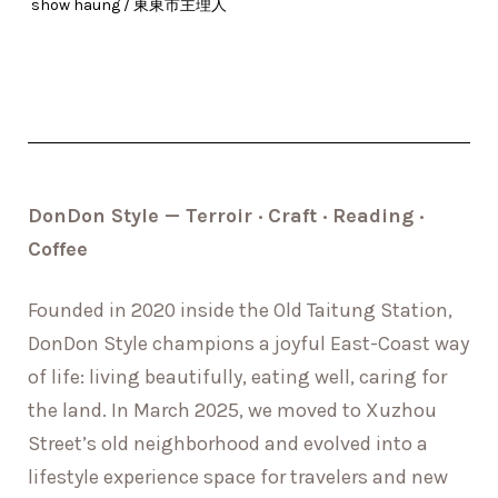
show haung / 東東市主理人
DonDon Style — Terroir · Craft · Reading ·
Coffee
Founded in 2020 inside the Old Taitung Station,
DonDon Style champions a joyful East-Coast way
of life: living beautifully, eating well, caring for
the land. In March 2025, we moved to Xuzhou
Street’s old neighborhood and evolved into a
lifestyle experience space for travelers and new