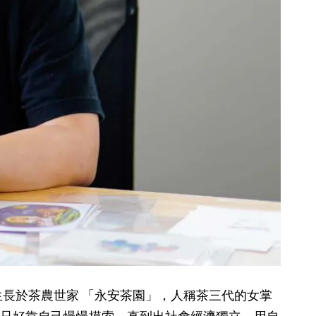
長於茶農世家 「永安茶園」，人稱茶三代的女掌