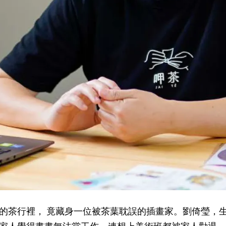
的茶行裡， 竟藏身一位被茶葉耽誤的插畫家。劉倚瑩，生