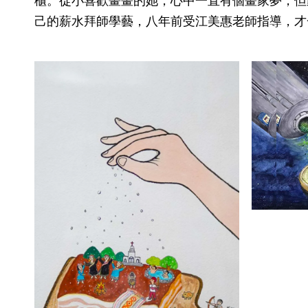
櫃。從小喜歡畫畫的她，心中一直有個畫家夢，但
己的薪水拜師學藝，八年前受江美惠老師指導，才