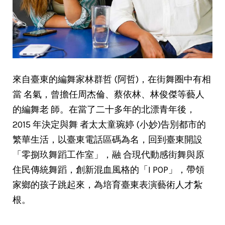
來自臺東的編舞家林群哲 (阿哲)，在街舞圈中有相
當 名氣，曾擔任周杰倫、蔡依林、林俊傑等藝人
的編舞老 師。在當了二十多年的北漂青年後，
2015 年決定與舞 者太太童琬婷 (小妙)告別都市的
繁華生活，以臺東電話區碼為名，回到臺東開設
「零捌玖舞蹈工作室」，融 合現代動感街舞與原
住民傳統舞蹈，創新混血風格的「I POP」，帶領
家鄉的孩子跳起來，為培育臺東表演藝術人才紮
根。