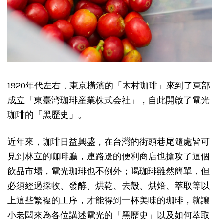
1920年代左右，東京橫濱的「木村珈琲」來到了東部
成立「東臺湾珈琲産業株式会社」，自此開啟了電光
珈琲的「黑歷史」。
近年來，珈琲日益興盛，在台灣的街頭巷尾隨處皆可
見到林立的咖啡廳，連路邊的便利商店也搶攻了這個
飲品市場，電光珈琲也不例外；喝珈琲雖然簡單，但
必須經過採收、發酵、烘乾、去殼、烘焙、萃取等以
上這些繁複的工序，才能得到一杯美味的珈琲，就讓
小老闆來為各位講述電光的「黑歷史」以及如何萃取