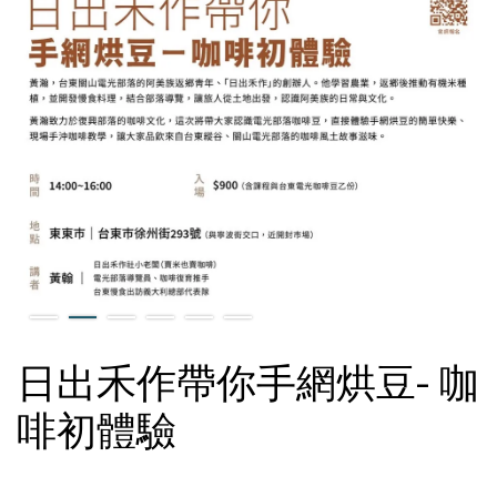
日出禾作帶你手網烘豆- 咖
啡初體驗